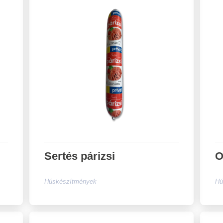
Sertés párizsi
O
Húskészítmények
Hú