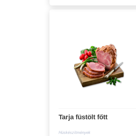
Tarja füstölt főtt
Húskészítmények