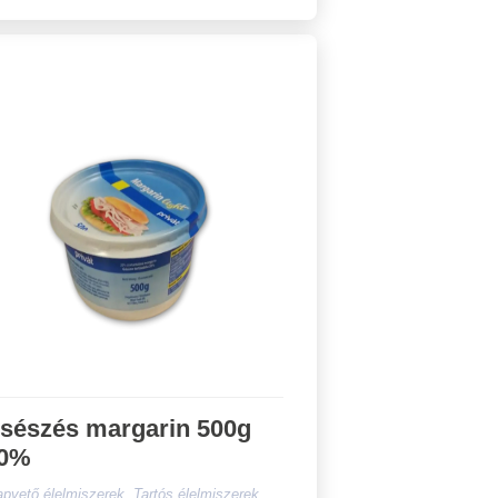
sészés margarin 500g
0%
apvető élelmiszerek, Tartós élelmiszerek