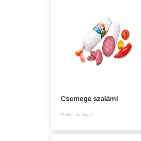
Csemege szalámi
Húskészítmények