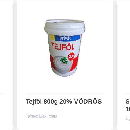
Tejföl 800g 20% VÖDRÖS
S
1
Tejtermékek, tojás
Te