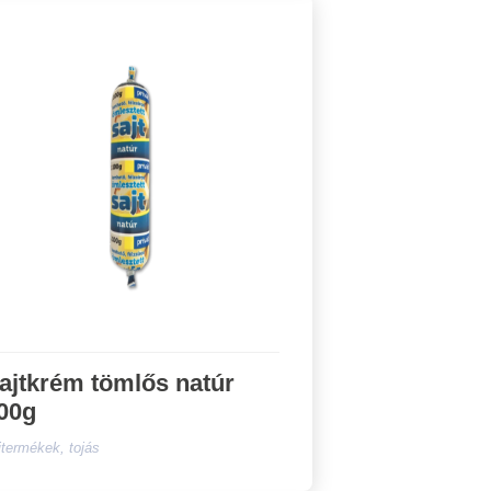
ajtkrém tömlős natúr
00g
jtermékek, tojás