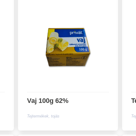
Vaj 100g 62%
T
Tejtermékek, tojás
Te