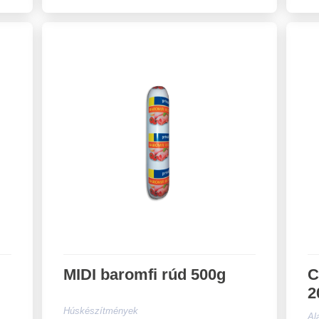
MIDI baromfi rúd 500g
C
2
Húskészítmények
Al