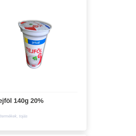
ejföl 140g 20%
jtermékek, tojás