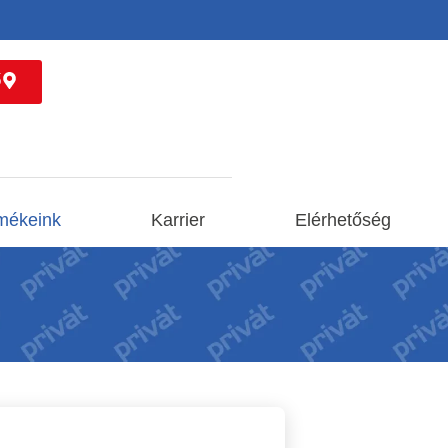
ő
mékeink
Karrier
Elérhetőség