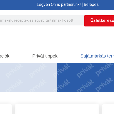
Legyen Ön is partnerünk!
Belépés
Üzletkeres
ciók
Privát tippek
Sajátmárkás ter