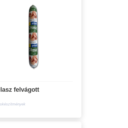
lasz felvágott
skészítmények