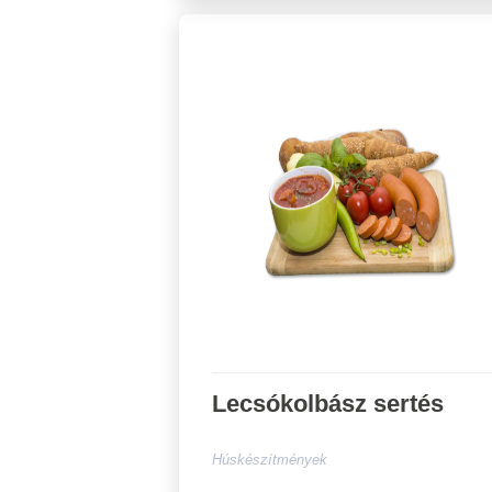
Lecsókolbász sertés
Húskészítmények