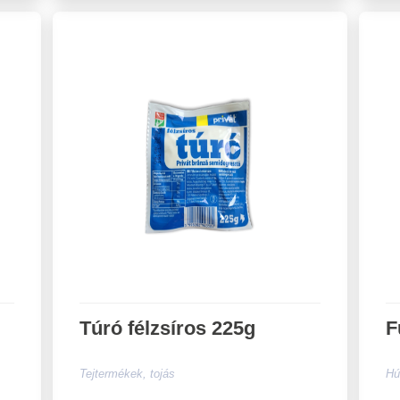
Túró félzsíros 225g
F
Tejtermékek, tojás
Hú