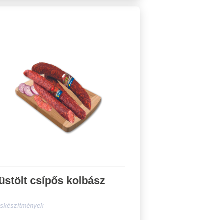
üstölt csípős kolbász
skészítmények