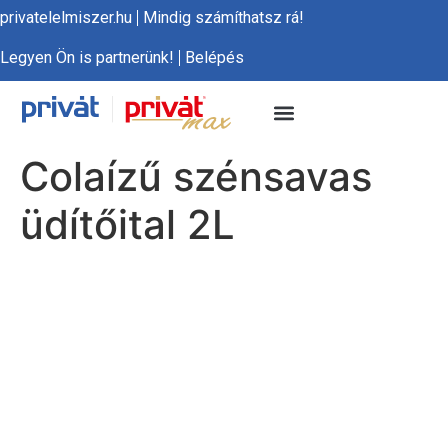
privatelelmiszer.hu
Mindig számíthatsz rá!
Legyen Ön is partnerünk!
Belépés
Colaízű szénsavas
üdítőital 2L