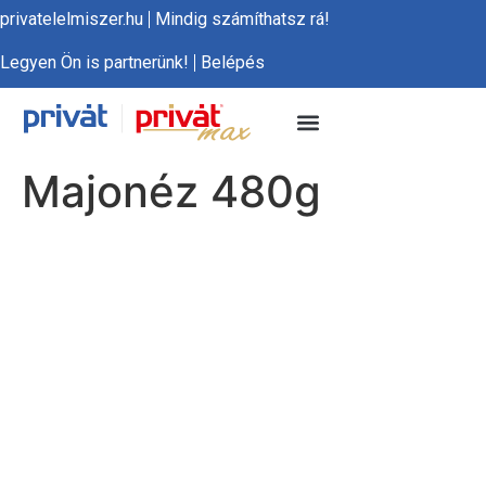
privatelelmiszer.hu
Mindig számíthatsz rá!
Legyen Ön is partnerünk!
Belépés
Majonéz 480g