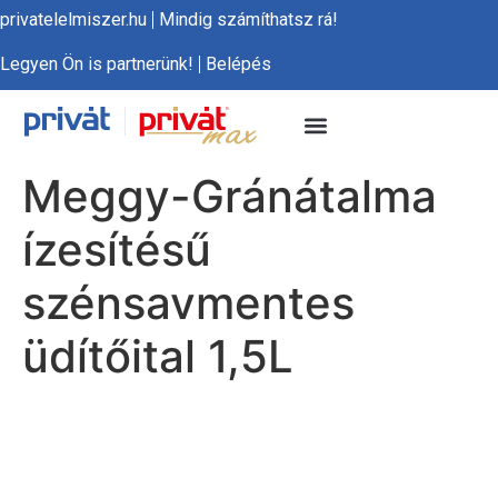
privatelelmiszer.hu
Mindig számíthatsz rá!
Legyen Ön is partnerünk!
Belépés
Meggy-Gránátalma
ízesítésű
szénsavmentes
üdítőital 1,5L