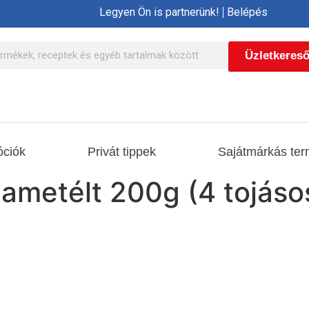
Legyen Ön is partnerünk!
Belépés
Üzletkeres
ciók
Privát tippek
Sajátmárkás ter
ametélt 200g (4 tojáso