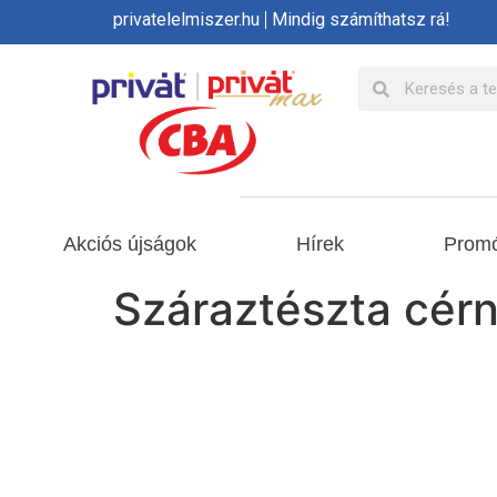
privatelelmiszer.hu
Mindig számíthatsz rá!
Akciós újságok
Hírek
Promó
Száraztészta cérn