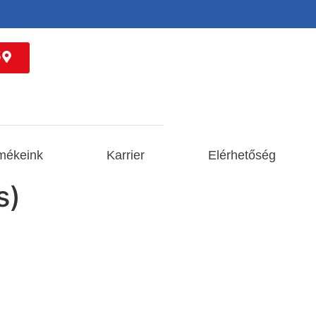
ő
mékeink
Karrier
Elérhetőség
s)