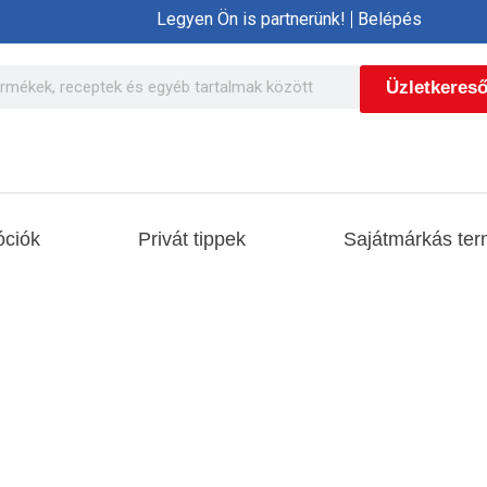
Legyen Ön is partnerünk!
Belépés
Üzletkeres
ciók
Privát tippek
Sajátmárkás ter