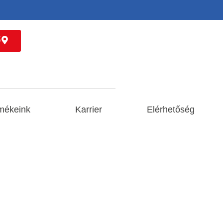
ő
mékeink
Karrier
Elérhetőség