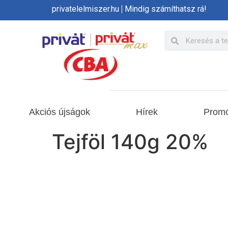
privatelelmiszer.hu
Mindig számíthatsz rá!
Akciós újságok
Hírek
Promó
Tejföl 140g 20%