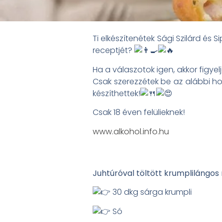
Ti elkészítenétek Sági Szilárd é
receptjét?
Ha a válaszotok igen, akkor figyelj
Csak szerezzétek be az alábbi ho
készíthettek!
Csak 18 éven felülieknek!
www.alkohol.info.hu
Juhtúróval töltött krumplilángos
30 dkg sárga krumpli
Só