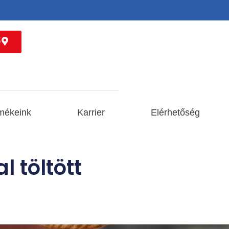
ő
mékeink
Karrier
Elérhetőség
l töltött