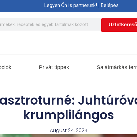
Legyen Ön is partnerünk!
Belépés
Üzletkeres
ciók
Privát tippek
Sajátmárkás ter
asztroturné: Juhtúróva
krumplilángos
August 24, 2024