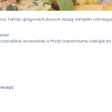
s Sipos Tamás újragondolt Borsod-Abaúj-Zemplén vármegyei
etek!
zzávalókat, kövessétek a Privát Gasztroturné videóját és 
 recept: