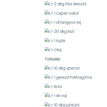
2 dkg friss élesztő
1 csipet cukor
1 dl langyos tej
20 dkg liszt
1 tojás
Olaj
Töltelék:
10 dkg spenót
1 gerezd fokhagyma
Bors
1 ek vaj
10 dkg juhtúró