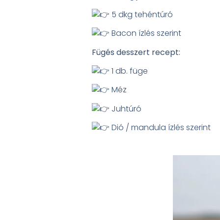
5 dkg tehéntúró
Bacon ízlés szerint
Fügés desszert recept:
1 db. füge
Méz
Juhtúró
Dió / mandula ízlés szerint