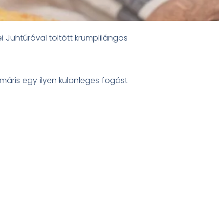
 Juhtúróval töltött krumplilángos
máris egy ilyen különleges fogást