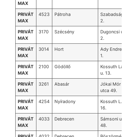
MAX
PRIVÁT
4523
Pátroha
Szabadság u.
MAX
2.
PRIVÁT
3170
Szécsény
Dugoncsi út
MAX
2.
PRIVÁT
3014
Hort
Ady Endre út
MAX
1.
PRIVÁT
2100
Gödöllő
Kossuth Lajos
MAX
u. 13.
PRIVÁT
3261
Abasár
Jókai Mór
MAX
utca 49.
PRIVÁT
4254
Nyíradony
Kossuth L. u.
MAX
16.
PRIVÁT
4033
Debrecen
Sámsoni u.
MAX
48.
PRIVÁT
4032
Debrecen
Böszörményi