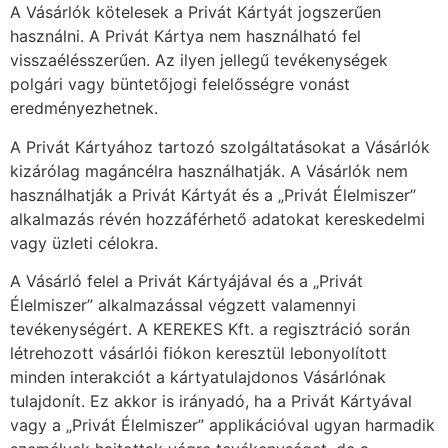
A Vásárlók kötelesek a Privát Kártyát jogszerűen
használni. A Privát Kártya nem használható fel
visszaélésszerűen. Az ilyen jellegű tevékenységek
polgári vagy büntetőjogi felelősségre vonást
eredményezhetnek.
A Privát Kártyához tartozó szolgáltatásokat a Vásárlók
kizárólag magáncélra használhatják. A Vásárlók nem
használhatják a Privát Kártyát és a „Privát Élelmiszer”
alkalmazás révén hozzáférhető adatokat kereskedelmi
vagy üzleti célokra.
A Vásárló felel a Privát Kártyájával és a „Privát
Élelmiszer” alkalmazással végzett valamennyi
tevékenységért. A KEREKES Kft. a regisztráció során
létrehozott vásárlói fiókon keresztül lebonyolított
minden interakciót a kártyatulajdonos Vásárlónak
tulajdonít. Ez akkor is irányadó, ha a Privát Kártyával
vagy a „Privát Élelmiszer” applikációval ugyan harmadik