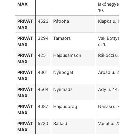
MAX
lakónegyed
10.
PRIVÁT
4523
Pátroha
Klapka u. 17.
MAX
PRIVÁT
3294
Tarnaörs
Vak Bottyán
MAX
út 1.
PRIVÁT
4251
Hajdúsámson
Rákóczi u. 5/a
MAX
PRIVÁT
4361
Nyírbogát
Árpád u. 2.
MAX
PRIVÁT
4564
Nyírmada
Ady u. 44.
MAX
PRIVÁT
4087
Hajdúdorog
Nánási u. 42.
MAX
PRIVÁT
5720
Sarkad
Vasút u. 28.
MAX