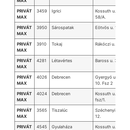
MAX
PRIVÁT
3459
Igrici
Kossuth u.
MAX
58/A.
PRIVÁT
3950
Sárospatak
Eötvös u. 15.
MAX
PRIVÁT
3910
Tokaj
Rákóczi u. 18.
MAX
PRIVÁT
4281
Létavértes
Baross u. 3.
MAX
PRIVÁT
4026
Debrecen
Gyergyó u.
MAX
10. Fsz 2
PRIVÁT
4024
Debrecen
Kossuth u. 47.
MAX
fsz/1.
PRIVÁT
3565
Tiszalúc
Széchenyi u.
MAX
12.
PRIVÁT
4545
Gyulaháza
Kossuth u. 6.