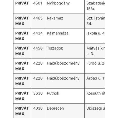
PRIVÁT
4501
Nyírbogdány
Szabadság u.
15/a.
PRIVÁT
4465
Rakamaz
Szt. István u.
MAX
54.
PRIVÁT
4434
Kálmánháza
Iskola u. 4.
MAX
PRIVÁT
4456
Tiszadob
Mátyás király
MAX
u. 3.
PRIVÁT
4220
Hajdúböszörmény
Fürdő u. 24.
MAX
PRIVÁT
4220
Hajdúböszörmény
Árpád u. 13.
MAX
PRIVÁT
3630
Putnok
Kossuth út 11.
MAX
PRIVÁT
4030
Debrecen
Diószegi út 6.
MAX