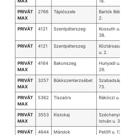
MAX
18.
PRIVÁT
2766
Tápiószele
Bartók Béla u.
MAX
2.
PRIVÁT
4121
Szentpéterszeg
Kossuth u.
38.
PRIVÁT
4121
Szentpéterszeg
Köztársaság
u. 2.
PRIVÁT
4164
Bakonszeg
Hunyadi u.
MAX
26.
PRIVÁT
3257
Bükkszenterzsébet
Szabadság út
MAX
73.
PRIVÁT
5362
Tiszaörs
Rákóczi u. 26.
MAX
PRIVÁT
3553
Kistokaj
Széchenyi
MAX
István u. 33.
PRIVÁT
4644
Mándok
Petőfi u. 13.