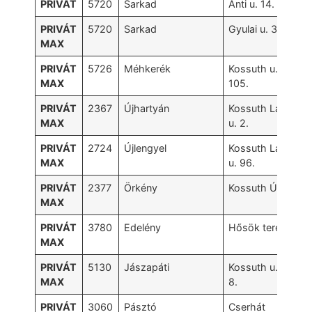
PRIVÁT
5720
Sarkad
Anti u. 14.
PRIVÁT
5720
Sarkad
Gyulai u. 35.
MAX
PRIVÁT
5726
Méhkerék
Kossuth u.
MAX
105.
PRIVÁT
2367
Újhartyán
Kossuth Lajos
MAX
u. 2.
PRIVÁT
2724
Újlengyel
Kossuth Lajos
MAX
u. 96.
PRIVÁT
2377
Örkény
Kossuth Út 7.
MAX
PRIVÁT
3780
Edelény
Hősök tere 2.
MAX
PRIVÁT
5130
Jászapáti
Kossuth u. 2-
MAX
8.
PRIVÁT
3060
Pásztó
Cserhát