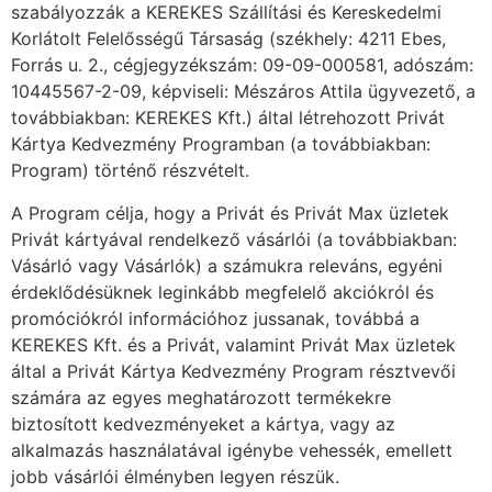
szabályozzák a KEREKES Szállítási és Kereskedelmi
Korlátolt Felelősségű Társaság (székhely: 4211 Ebes,
Forrás u. 2., cégjegyzékszám: 09-09-000581, adószám:
10445567-2-09, képviseli: Mészáros Attila ügyvezető, a
továbbiakban: KEREKES Kft.) által létrehozott Privát
Kártya Kedvezmény Programban (a továbbiakban:
Program) történő részvételt.
A Program célja, hogy a Privát és Privát Max üzletek
Privát kártyával rendelkező vásárlói (a továbbiakban:
Vásárló vagy Vásárlók) a számukra releváns, egyéni
érdeklődésüknek leginkább megfelelő akciókról és
promóciókról információhoz jussanak, továbbá a
KEREKES Kft. és a Privát, valamint Privát Max üzletek
által a Privát Kártya Kedvezmény Program résztvevői
számára az egyes meghatározott termékekre
biztosított kedvezményeket a kártya, vagy az
alkalmazás használatával igénybe vehessék, emellett
jobb vásárlói élményben legyen részük.