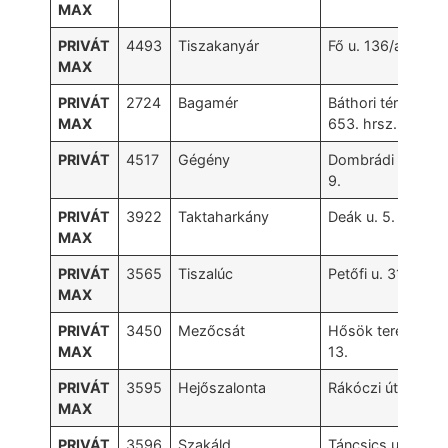
MAX
PRIVÁT
4493
Tiszakanyár
Fő u. 136/a
MAX
PRIVÁT
2724
Bagamér
Báthori tér
MAX
653. hrsz.
PRIVÁT
4517
Gégény
Dombrádi u.
9.
PRIVÁT
3922
Taktaharkány
Deák u. 5.
MAX
PRIVÁT
3565
Tiszalúc
Petőfi u. 31.
MAX
PRIVÁT
3450
Mezőcsát
Hősök tere
MAX
13.
PRIVÁT
3595
Hejőszalonta
Rákóczi út 16.
MAX
PRIVÁT
3596
Szakáld
Táncsics u. 3.