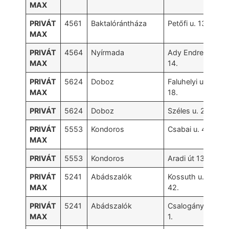
MAX
PRIVÁT
4561
Baktalórántháza
Petőfi u. 13.
MAX
PRIVÁT
4564
Nyírmada
Ady Endre út
MAX
14.
PRIVÁT
5624
Doboz
Faluhelyi u.
MAX
18.
PRIVÁT
5624
Doboz
Széles u. 21/a
PRIVÁT
5553
Kondoros
Csabai u. 49.
MAX
PRIVÁT
5553
Kondoros
Aradi út 13.
PRIVÁT
5241
Abádszalók
Kossuth u.
MAX
42.
PRIVÁT
5241
Abádszalók
Csalogány u.
MAX
1.