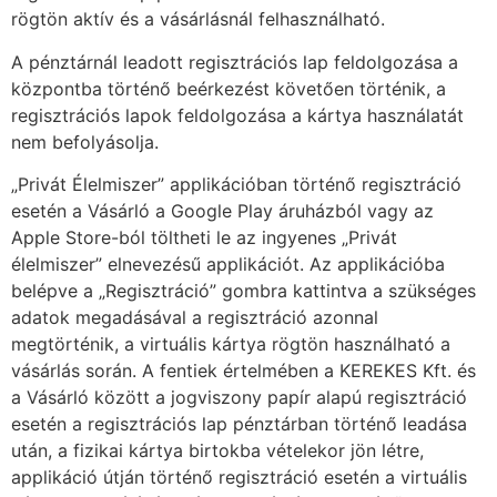
rögtön aktív és a vásárlásnál felhasználható.
A pénztárnál leadott regisztrációs lap feldolgozása a
központba történő beérkezést követően történik, a
regisztrációs lapok feldolgozása a kártya használatát
nem befolyásolja.
„Privát Élelmiszer” applikációban történő regisztráció
esetén a Vásárló a Google Play áruházból vagy az
Apple Store-ból töltheti le az ingyenes „Privát
élelmiszer” elnevezésű applikációt. Az applikációba
belépve a „Regisztráció” gombra kattintva a szükséges
adatok megadásával a regisztráció azonnal
megtörténik, a virtuális kártya rögtön használható a
vásárlás során. A fentiek értelmében a KEREKES Kft. és
a Vásárló között a jogviszony papír alapú regisztráció
esetén a regisztrációs lap pénztárban történő leadása
után, a fizikai kártya birtokba vételekor jön létre,
applikáció útján történő regisztráció esetén a virtuális