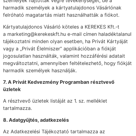
személyek hajtottak végre tevékenységet, de a
harmadik személyek a kártyatulajdonos Vásárlónak
felróható magatartás miatt használhatták a fiókot.
Kártyatulajdonos Vásárló köteles a KEREKES Kft.-t
a marketing@kerekeskft.hu e-mail címen haladéktalanul
tájékoztatni minden olyan esetben, ha Privát Kártyáját
vagy a „Privát Élelmiszer” applikációban a fiókját
jogosulatlan használták, valamint hozzáférési adatait
megváltoztatni, amennyiben feltételezhető, hogy fiókját
harmadik személyek használják.
7. A Privát Kedvezmény Programban résztvevő
üzletek
A résztvevő üzletek listáját az 1. sz. melléklet
tartalmazza.
8. Adatgyűjtés, adatkezelés
Az Adatkezelési Tájékoztató tartalmazza az