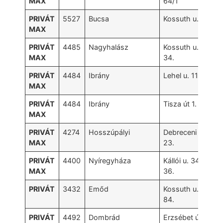
MAX
64/1
PRIVÁT
5527
Bucsa
Kossuth u. 31
MAX
PRIVÁT
4485
Nagyhalász
Kossuth u.
MAX
34.
PRIVÁT
4484
Ibrány
Lehel u. 11.
MAX
PRIVÁT
4484
Ibrány
Tisza út 1.
MAX
PRIVÁT
4274
Hosszúpályi
Debreceni u.
MAX
23.
PRIVÁT
4400
Nyíregyháza
Kállói u. 34-
MAX
36.
PRIVÁT
3432
Emőd
Kossuth u.
84.
PRIVÁT
4492
Dombrád
Erzsébet út 1.