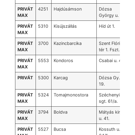
PRIVÁT
4251
Hajdúsámson
Dózsa
MAX
György u. 1.
PRIVÁT
5310
Kisújszállás
Híd út 1.
MAX
PRIVÁT
3700
Kazincbarcika
Szent Flórián
MAX
tér 1. Fszt. 5.
PRIVÁT
5553
Kondoros
Csabai u. 43.
MAX
PRIVÁT
5300
Karcag
Dózsa Gy. u.
19.
PRIVÁT
5324
Tomajmonostora
Széchenyi
MAX
sgt. 61/a.
PRIVÁT
3794
Boldva
Mátyás király
MAX
u. 41.
PRIVÁT
5527
Bucsa
Kossuth u.