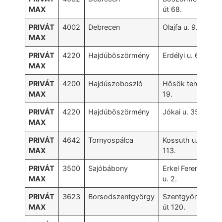
MAX
út 68.
PRIVÁT
4002
Debrecen
Olajfa u. 9.
MAX
PRIVÁT
4220
Hajdúböszörmény
Erdélyi u. 69.
MAX
PRIVÁT
4200
Hajdúszoboszló
Hősök tere
MAX
19.
PRIVÁT
4220
Hajdúböszörmény
Jókai u. 35.
MAX
PRIVÁT
4642
Tornyospálca
Kossuth u.
MAX
113.
PRIVÁT
3500
Sajóbábony
Erkel Ferenc
MAX
u. 2.
PRIVÁT
3623
Borsodszentgyörgy
Szentgyörgy
MAX
út 120.