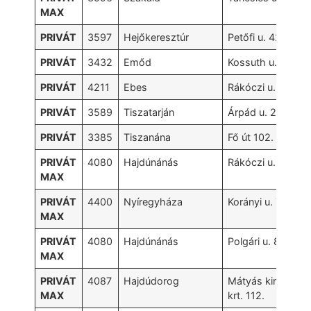
MAX
PRIVÁT
3597
Hejőkeresztúr
Petőfi u. 42.
PRIVÁT
3432
Emőd
Kossuth u. 1.
PRIVÁT
4211
Ebes
Rákóczi u. 28.
PRIVÁT
3589
Tiszatarján
Árpád u. 28.
PRIVÁT
3385
Tiszanána
Fő út 102.
PRIVÁT
4080
Hajdúnánás
Rákóczi u. 48.
MAX
PRIVÁT
4400
Nyíregyháza
Korányi u. 71.
MAX
PRIVÁT
4080
Hajdúnánás
Polgári u. 87
MAX
PRIVÁT
4087
Hajdúdorog
Mátyás király
MAX
krt. 112.