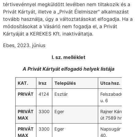
tértivevénnyel megküldött levélben nem tiltakozik és a
Privát Kártyát, illetve a „Privát Élelmiszer” alkalmazást
tovább használja, úgy a változtatásokat elfogadja. Ha a
módosításokat a Vásárló nem fogadja el, a Privát
Kártyáját a KEREKES Kft. inaktiváltatja.
Ebes, 2023. június
I. sz. melléklet
A Privát Kártyát elfogadó helyek listája
KAT.
Irsz
Település
Utca hsz.
PRIVÁT
4124
Esztár
Felszabadulás
u. 6
PRIVÁT
3300
Eger
Rajner Károly
MAX
út 7589 hrsz.
PRIVÁT
3300
Eger
Napsugár u.
MAX
40.