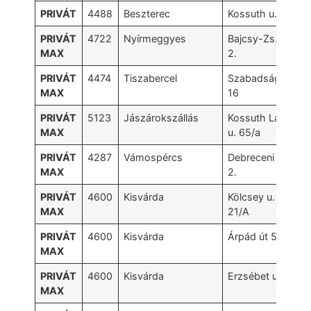
PRIVÁT
4488
Beszterec
Kossuth u. 41.
PRIVÁT
4722
Nyírmeggyes
Bajcsy-Zs.u.
MAX
2.
PRIVÁT
4474
Tiszabercel
Szabadság u.
MAX
16
PRIVÁT
5123
Jászárokszállás
Kossuth Lajos
MAX
u. 65/a
PRIVÁT
4287
Vámospércs
Debreceni u.
MAX
2.
PRIVÁT
4600
Kisvárda
Kölcsey u.
MAX
21/A
PRIVÁT
4600
Kisvárda
Árpád út 59.
MAX
PRIVÁT
4600
Kisvárda
Erzsébet u. 1.
MAX