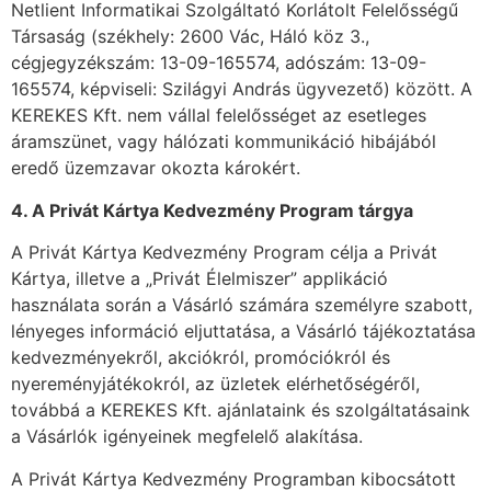
Netlient Informatikai Szolgáltató Korlátolt Felelősségű
Társaság (székhely: 2600 Vác, Háló köz 3.,
cégjegyzékszám: 13-09-165574, adószám: 13-09-
165574, képviseli: Szilágyi András ügyvezető) között. A
KEREKES Kft. nem vállal felelősséget az esetleges
áramszünet, vagy hálózati kommunikáció hibájából
eredő üzemzavar okozta károkért.
4. A Privát Kártya Kedvezmény Program tárgya
A Privát Kártya Kedvezmény Program célja a Privát
Kártya, illetve a „Privát Élelmiszer” applikáció
használata során a Vásárló számára személyre szabott,
lényeges információ eljuttatása, a Vásárló tájékoztatása
kedvezményekről, akciókról, promóciókról és
nyereményjátékokról, az üzletek elérhetőségéről,
továbbá a KEREKES Kft. ajánlataink és szolgáltatásaink
a Vásárlók igényeinek megfelelő alakítása.
A Privát Kártya Kedvezmény Programban kibocsátott