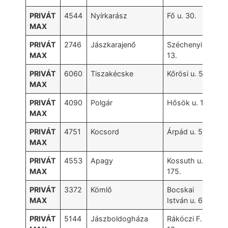
PRIVÁT
4544
Nyírkarász
Fő u. 30.
MAX
PRIVÁT
2746
Jászkarajenő
Széchenyi u.
MAX
13.
PRIVÁT
6060
Tiszakécske
Kőrösi u. 52.
MAX
PRIVÁT
4090
Polgár
Hősök u. 14.
MAX
PRIVÁT
4751
Kocsord
Árpád u. 50.
MAX
PRIVÁT
4553
Apagy
Kossuth u.
MAX
175.
PRIVÁT
3372
Kömlő
Bocskai
MAX
István u. 65.
PRIVÁT
5144
Jászboldogháza
Rákóczi F. u.