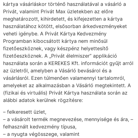
kártya vásárláskor történő használatával a vásárló a
Privát, valamint Privát Max üzletekben az előre
meghatározott, kihirdetett, és kifejezetten a kártya
használatához kötött, elsősorban árkedvezményeket
veheti igénybe. A Privát Kártya Kedvezmény
Programban kibocsátott kártya nem minősül
fizetőeszköznek, vagy készpénz helyettesítő
fizetőeszköznek. A „Privát élelmiszer” applikáció
használata során a KEREKES Kft. információt gyűjt arról
az üzletről, amelyben a Vásárló bevásárol és a
vásárlásról. Ezen túlmenően valamennyi tartalomról,
amelyeket az alkalmazásban a Vásárló megtekintett. A
(fizikai és virtuális) Privát Kártya használata során az
alábbi adatok kerülnek rögzítésre:
– felkeresett üzlet,
– a vásárolt termék megnevezése, mennyisége és ára, –
felhasznált kedvezmény típusa,
– a nyugta végösszege, valamint