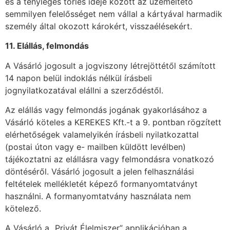
és a tényleges törlés ideje között az üzemeltető
semmilyen felelősséget nem vállal a kártyával harmadik
személy által okozott károkért, visszaélésekért.
11. Elállás, felmondás
A Vásárló jogosult a jogviszony létrejöttétől számított
14 napon belül indoklás nélkül írásbeli
jognyilatkozatával elállni a szerződéstől.
Az elállás vagy felmondás jogának gyakorlásához a
Vásárló köteles a KEREKES Kft.-t a 9. pontban rögzített
elérhetőségek valamelyikén írásbeli nyilatkozattal
(postai úton vagy e- mailben küldött levélben)
tájékoztatni az elállásra vagy felmondásra vonatkozó
döntéséről. Vásárló jogosult a jelen felhasználási
feltételek mellékletét képező formanyomtatványt
használni. A formanyomtatvány használata nem
kötelező.
A Vásárló a „Privát Élelmiszer” applikációban a