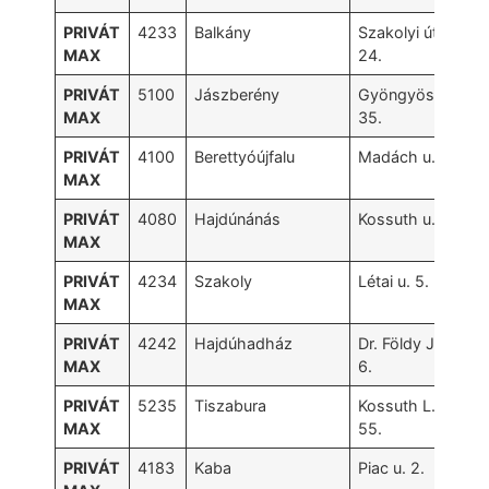
PRIVÁT
4233
Balkány
Szakolyi út
MAX
24.
PRIVÁT
5100
Jászberény
Gyöngyösi út
MAX
35.
PRIVÁT
4100
Berettyóújfalu
Madách u. 10.
MAX
PRIVÁT
4080
Hajdúnánás
Kossuth u. 13.
MAX
PRIVÁT
4234
Szakoly
Létai u. 5.
MAX
PRIVÁT
4242
Hajdúhadház
Dr. Földy J. u.
MAX
6.
PRIVÁT
5235
Tiszabura
Kossuth L. u.
MAX
55.
PRIVÁT
4183
Kaba
Piac u. 2.