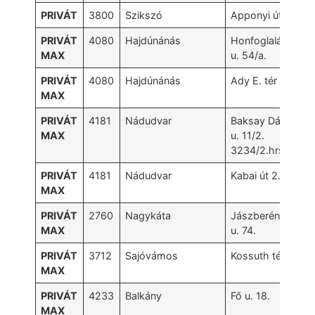
PRIVÁT
3800
Szikszó
Apponyi út 2.
PRIVÁT
4080
Hajdúnánás
Honfoglalás
MAX
u. 54/a.
PRIVÁT
4080
Hajdúnánás
Ady E. tér 32.
MAX
PRIVÁT
4181
Nádudvar
Baksay Dániel
MAX
u. 11/2.
3234/2.hrsz.
PRIVÁT
4181
Nádudvar
Kabai út 2.
MAX
PRIVÁT
2760
Nagykáta
Jászberényi
MAX
u. 74.
PRIVÁT
3712
Sajóvámos
Kossuth tér 1.
MAX
PRIVÁT
4233
Balkány
Fő u. 18.
MAX