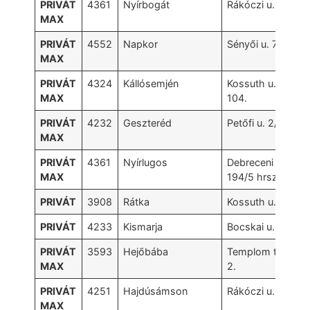
PRIVÁT
4361
Nyírbogát
Rákóczi u. 53.
MAX
PRIVÁT
4552
Napkor
Sényői u. 7.
MAX
PRIVÁT
4324
Kállósemjén
Kossuth u.
MAX
104.
PRIVÁT
4232
Geszteréd
Petőfi u. 2/a.
MAX
PRIVÁT
4361
Nyírlugos
Debreceni u.
MAX
194/5 hrsz
PRIVÁT
3908
Rátka
Kossuth u. 87.
PRIVÁT
4233
Kismarja
Bocskai u. 25.
PRIVÁT
3593
Hejőbába
Templom tér
MAX
2.
PRIVÁT
4251
Hajdúsámson
Rákóczi u. 15.
MAX